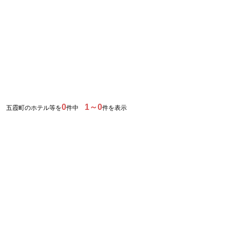
0
1～0
五霞町のホテル等を
件中
件を表示