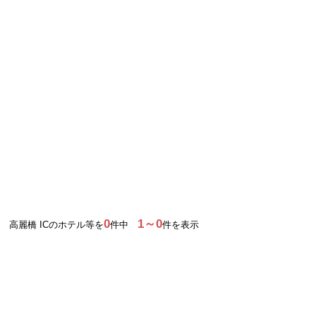
0
1～0
高麗橋 ICのホテル等を
件中
件を表示